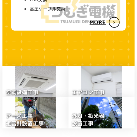
高圧ケーブル交換
MORE
空調設備工事
エアコン工事
事
事
業
業
内
内
アース工事
外灯・投光器
容
容
避雷針設置工事
設置工事
事
事