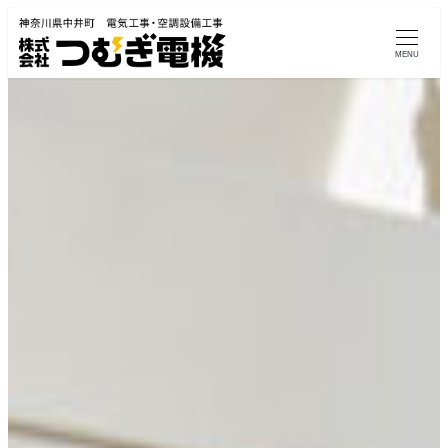
メ
イ
MENU
ン
コ
ン
テ
ン
ツ
へ
移
動