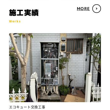
業
業
内
内
MORE
施工実績
容
容
Works
高圧機器交換工事
アー